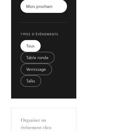
Mois prochain
TYPES D'ÉVÉNEMENTS
Tous
Table ronde
Vernissage
Talks
Organiser un
événement chez