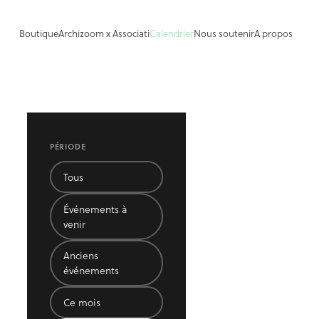
Boutique
Archizoom x Associati
Calendrier
Nous soutenir
A propos
PÉRIODE
Tous
Événements à
venir
Anciens
événements
Ce mois