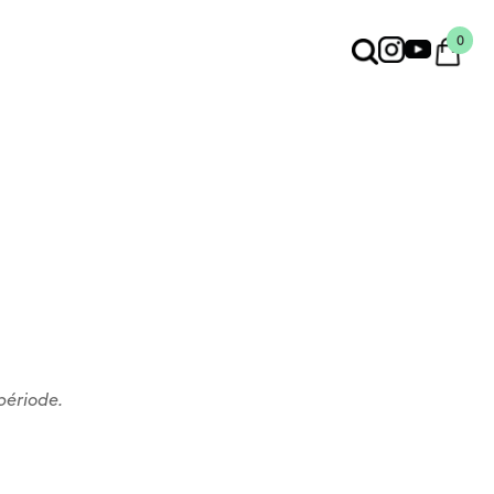
0
période.