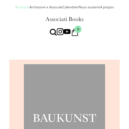
Boutique
Archizoom x Associati
Calendrier
Nous soutenir
A propos
Associati Books
0